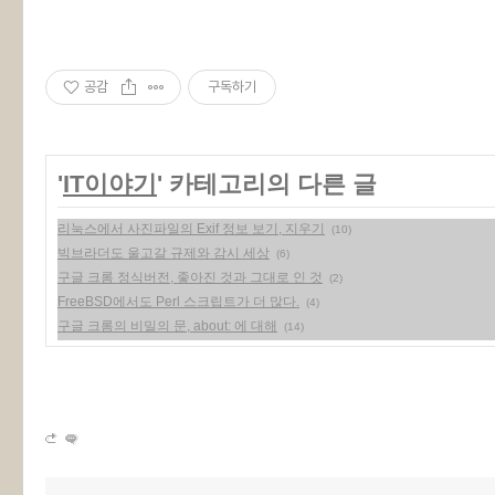
공감
구독하기
'
IT이야기
' 카테고리의 다른 글
리눅스에서 사진파일의 Exif 정보 보기, 지우기
(10)
빅브라더도 울고갈 규제와 감시 세상
(6)
구글 크롬 정식버전, 좋아진 것과 그대로 인 것
(2)
FreeBSD에서도 Perl 스크립트가 더 많다.
(4)
구글 크롬의 비밀의 문, about: 에 대해
(14)