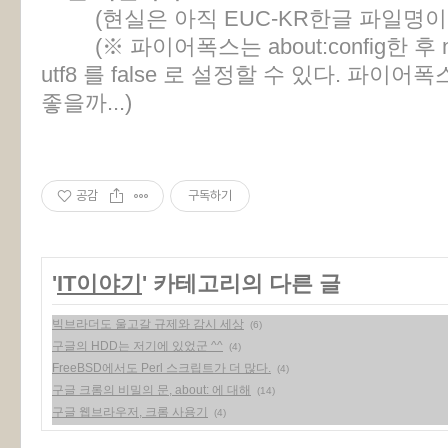
(현실은 아직 EUC-KR한글 파일명이 
(※ 파이어폭스는 about:config한 후 networ
utf8 를 false 로 설정할 수 있다. 파
좋을까...)
공감
구독하기
'
IT이야기
' 카테고리의 다른 글
빅브라더도 울고갈 규제와 감시 세상
(6)
구글의 HDD는 저기에 있었군 ^^
(4)
FreeBSD에서도 Perl 스크립트가 더 많다.
(4)
구글 크롬의 비밀의 문, about: 에 대해
(14)
구글 웹브라우저, 크롬 사용기
(4)