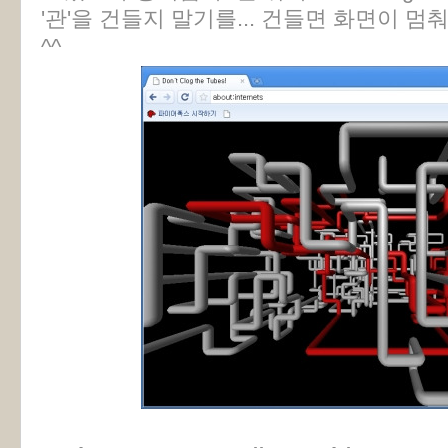
'관'을 건들지 말기를... 건들면 화면이 멈
^^