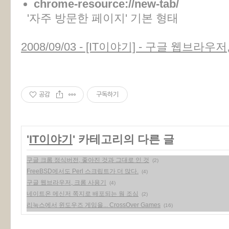
chrome-resource://new-tab/
'자주 방문한 페이지' 기본 형태
2008/09/03 - [IT이야기] - 구글 웹브라
공감
구독하기
'
IT이야기
' 카테고리의 다른 글
구글 크롬 정식버전, 좋아진 것과 그대로 인 것
(2)
FreeBSD에서도 Perl 스크립트가 더 많다.
(4)
구글 웹브라우저, 크롬 사용기
(4)
네이트온 메신저 쪽지로 배포되는 웜 조심
(2)
리눅스에서 윈도우즈 게임을... CrossOver Games
(16)