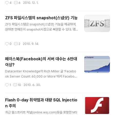
작성시간
4
6
2010. 12. 1.
아, 남미 등 개발도상국, 후진국이 많은 곳에서 비율이 높
다. 그리고, 안드로이드가 아이폰의 비율을 점점 갉아먹으
면서 비율이 높아지고 있다. 심비안 OS 31.93% iOS 21.
ZFS 파일시스템의 snapshot(스냅샷) 기능
94% 블랙베리 19.25% 안드로이드 11.61% 이 자료는 S
글 내용
tatCounter( http://gs.statcounter.com/ )의 통계를
ZFS 파일시스템은 snapshot(스냅샷) 기능을 제공하여,
기반으로 했다. 이 통계자료의 진정한 가치는 통계 수치보
원하면 언제든지 snapshot시점으로 복원할 수 있다. 명
다는 비율의 변화에 있다. 한가지 흥미로운 통계는 국가별
령어 한줄로 snapshot을 만들고, 명령어 한줄로 복원한
로 안드로이드 OS의..
다. snapshot 생성을 매일 1회 이상 자동으로 실행되도록
작성시간
0
2
2010. 9. 14.
해주면, 데이터 복원에 유용할 것이다. 참고로 FreeBSD
8.0은 ZFS v13을, 8.1은 v14를 지원한다. FreeBSD 8.
2 또는 9.0에서는 v15를 지원할 예정이다. ZFS v15는 S
페이스북(Facebook)의 서버 대수는 6만대
olaris 10 update 8과 FreeBSD간의 호환성이 좋아졌
이상?
으며, ZFS파일시스템에 php 코드가 있을 경우에 기존보
글 내용
다 15~20%정도 RPS가 향상되었다. 이 글은 FreeBSD
Datacenter Knowledge의 Rich Miller 글 'Facebo
에서 ZFS파일시스템을 운영한 것을 토대로 작성했지만 O
ok Server Count: 60,000 or More'에서 Faceboo
S와 상관없이 ZFS파일..
k의 서버 대수는 6만대 이상일 것으로 추측하고 있다. 지난
작성시간
1
10
2010. 6. 30.
주에 있었던 Velocity 2010 컨퍼런스에서 Facebook의
'Tom Cook'의 프리젠테이션 자료를 토대로 서버 대수를
추측했다. 프리젠테이션에 포함된 차트에는 년도는 있지
Flash 0-day 취약점과 대량 SQL Injectio
만, 서버 대수에 대한 수치는 없다. 그러나 이 차트의 성장
n 주의
곡선의 비율로 대수를 할 수 있다. 2009년 11월 Facebo
글 내용
ok의 CTO인 Jeff Rothschild(제프 로스차일드)은 서버
최근 월스트리트 저널(online.wsj.com)등을 포함한 MS