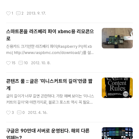
을까? 남자? 디자인이나 무게를 생각하면 남자에게 더 어
일을 받아보려고 'PC 브라우저'에서 접속해봤다. 그런데,
울린다. 여자? 스마트폰을 손에 들고 있지 않는 성비를 따..
'[olleh]스미싱 감염 예방 안내'라는 페이지( http://175.1
작성시간
1
2
2013. 9. 17.
96.95.228/smishing.htm )로 바로 이동해버린다. KT
가 스미싱 차단 서비스를 얼마전에 시작했는데, 이게 이통
망만 적용한게 아니었다. [olleh]스미싱 감염 예방 안내1.
스마트폰을 라즈베리 파이 xbmc용 리모콘으
문자에 포함된 인터넷주소가 확실하지 않은 것이면 누르지
로
마십시오. 다양한 방법으로 유해어플이 설치되어 문자 수
글 내용
신이 안될 수 있습니다.2. 올레마켓에서 알약(http://olle
신용카드 크기만한 라즈베리 파이(Raspberry Pi)에 xb
h.kr/alyac) 또는 올레스미싱차단 앱 등 백신을 다운받아
mc( http://www.raspbmc.com/download/ )를 설치
검사하시면 감염확인 및 치료..
한다. 설치 시간은 20~30분 정도 소요가 된다. xbmc 설
작성시간
15
10
2012. 10. 8.
치 후에 기본적으로 '시스템' -> '설정'에서 언어, 시간대 등
을 변경해야 한다. 라즈베리 파이를 리눅스 장난감(?)과 영
화감상용 PC용으로 사용하기 위해서 구매했다.리눅스 장
콘텐츠 룰 :: 글은 '미니스커트의 길이'만큼 짧
난감으로 쓸 때는 데비안 기반의 Raspbian + 모니터 구
게
성으로 사용하고,영화감상으로는 xbmc + 프로젝터로 사
글 내용
용한다. 1. 라즈베리 파이 xbmc에서 설정하기 시스템 ->
글의 길이가 너무 길면 곤란하다. 가장 예뻐 보이는 '미니스
설정 -> 서비스 -> 웹서버를 선택한다. 포트는 기본포트
커트의 길이'와 마찬가지로, 블로그 포스트 역시 꼭 필요한
대신에 8888으로 변경을 했다. ID와 비밀번호를 설정한
내용을 모두 담을 수 있을 만큼 길면서도 독자들이 지루하
작성시간
3
0
2012. 4. 16.
다. IP로 원격제어하므로 라즈베리 파이..
지 않을 정도의 짧은 길이가 적당하다. '제이펍'출판사의
'콘텐츠룰'의 한부분이다. 미니스커트. 중요한 부분은 가리
면서 화끈하지 않은가. 치마가 길수록 지루하고, 눈이 가질
구글은 90만대 서버로 운영된다. 해외 다른
않는다. 글은 미니스커트같으면 된다. 글쓰는 것은 쉽지 않
업체는?