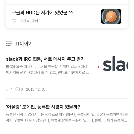
구글의 HDD는 저기에 있었군 ^^
1
4
조회
1
IT이야기
분류 전체보기
주요 글 목록
slack과 IRC 연동, 서로 메시지 주고 받기
글 내용
IRC와 요즘 대세인 slack을 연동할 수 있다. slack에서
메시지를 쓰면 IRC에서 볼 수 있고, 반대도 마찬가지로 주
고 받을 수 있다. 아주 간단하다. slack-irc( https://githu
b.com/ekmartin/slack-irc )을 설치하면 끝난다. nod
작성시간
1
0
2015. 12. 3.
e.js로 만들어져있으므로, node.js부터 설치힌다. # curl
-sL https://rpm.nodesource.com/setup | bash -
# yum install -y nodejs $ npm install -g slack-irc
'아몰랑' 도메인, 등록한 사람이 있을까?
JSON형식의 config파일을 만든다. 확장자는 반드시 .js
글 내용
on으로 한다. [ config.json ]{ "server": "aoa.hanirc.
등록한 사람이 없겠지라는 생각으로 확인했는데, 등록되어 있다. 5월 등록이면 '아몰
org", "nickname": "coffee..
랑'이 언론에 나올 시점일텐데, 이렇게 발빠른 분들이 있다니, 놀랍다. 제가 등록하고
싶은 맘은 없고, 그냥 궁금해서. $ whois_list.sh amolrang amolrang.co.kr =>
Registered Date : 2015. 06. 09. amolrang.or.kr => No match amolrang.