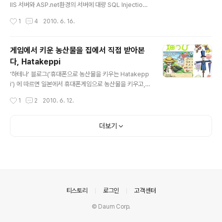
가 3만대 이상이라고 밝혔다. 차트에서 2009년 후반에 있
IIS 서버와 ASP.net환경의 서버에 대량 SQL Injection
는 평평한 지점이 대략 이 3만대 이상이 되는 지점일 것이
(Mass SQL Injection) 공격이 이뤄지고 있으니 주의가
작성시간
1
4
2010. 6. 16.
다. 그러면..
필요하다. 해킹된 사이트에는 _script src=http://ww.ro
bint.us/u.js_ 스크립트가 삽입이 되었다. 그 이후에 267
7.in/yahoo.js, 4589.in/yahoo.js 등의 도메인으로 스
게임에서 키운 농산물을 집에서 직접 받아본
크립트를 삽입하고 있다. 최근 Adobe Flash 0-day 취
다, Hatakeppi
약점(CVE-2010-1297)이 발생했다. 이 취약점을 패치하
글 내용
지 않은 유저가 해킹된 사이트를 방문하면 악성코드에 감
'하테나' 블로그('휴대폰으로 농산물을 키우는 Hatakepp
염이 된다. Armorize Blog(상세한 분석 자료 있음)에 따
i') 에 따르면 일본에서 휴대폰게임으로 농산물을 키우고,
르면 이 악성코드는 다음 3개 게임 사이트의 게..
키운 농산물을 농가로 부터 직접 받아 볼 수 있는 Hatake
작성시간
1
2
2010. 6. 12.
ppi 게임이 등장했다. 온라인 세계와 현실 세계가 연결되
어 있다는 착각이 드는 게임이다. 이는 다음과 같은 '현실과
가상의 경계 허물기', '온/오프라인의 조합(온/오픈라인의
더보기
연계)'의 흐름을 따른 것이라고 봐도 될 것이다. 요즘 스마
트폰으로 인해 화두가 되고 있는 '증강현실'(현실세계에 가
상세계를 조합) 증강가상 (반대로 가상세계에 현실세계를
조합) SNS에서 구축한 인맥을 오프라인의 모임, 만남으로
이뤄지는 현상 이 게임을 좀 더 살펴보면 '전국농업청년클
럽연락협의회'와 협력하여 게임에서 키운 농산물을 유기농
의안내
티스토리
로그인
고객센터
야채로 받아볼..
© Daum Corp.