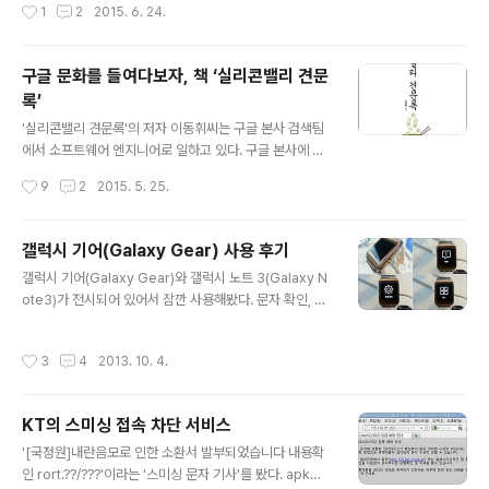
작성시간
1
2
2015. 6. 24.
re.kr => No match amolrang.pe.kr => No match amolrang.go.kr => No
match amolrang.kr => Registered Date : 2015. 06. 09. amolrang.com
=> Creation Date: 11-may-2015 amolrang.org..
구글 문화를 들여다보자, 책 ‘실리콘밸리 견문
록’
글 내용
'실리콘밸리 견문록'의 저자 이동휘씨는 구글 본사 검색팀
에서 소프트웨어 엔지니어로 일하고 있다. 구글 본사에 몇
분의 한국인이 있는지는 모르겠다. 그러나 구글 본사 한국
작성시간
9
2
2015. 5. 25.
인이 쓴 구글 경험담 책은 몇 권인 줄 안다. 이 한 권 뿐이다.
(찾아보니 더 있었다. '이준영'씨가 쓴 '구글은 SKY를 모른
다') 어떤 남자가 자기 집의 보일러가 고장나 서비스를 요청
갤럭시 기어(Galaxy Gear) 사용 후기
했다. 서비스센터 기술자는 몇 분 만에 그 문제를 해결했다.
글 내용
갤럭시 기어(Galaxy Gear)와 갤럭시 노트 3(Galaxy N
수리비를 청구하자 서비스 요청한 사람은 몇 분 수리한 것
ote3)가 전시되어 있어서 잠깐 사용해봤다. 문자 확인, S
도 없는데 왜 이리 비싸냐고 따졌다. 그 기술자는 이렇게 말
NS 확인 등 보조 수단으로 편리할 것 같다.스피커와 마이
했다."이 수리비는 몇 분 걸린 것에 대한 비용이 아니라 몇
크가 내장되어 있어, 통화가 가능하다. 그러나 혼자 있는게
년 간의 경험을 통해 알게 된 시간에 대한 비용입니다." 이
작성시간
3
4
2013. 10. 4.
아니라면 통화하기에는 좋지 않을 것 같다. '너희~ 목소리
책이 바로 그런 책 같다. 이동휘씨는 이 책을 몇 달 동안 ..
가 들려...' 이어폰잭을 제공하면 어떨까. 이어폰은 옷에 끼
울 수 있는 아주 작은 클립을 제공해주고.스마트폰의 Back
KT의 스미싱 접속 차단 서비스
버튼에 해당되는게 '위에서 아래로' 터치하는 것이다. 직관
글 내용
적이지 않다. 익숙함이 필요. 생각보다 무겁다. 나도 모르게
'[국정원]내란음모로 인한 소환서 발부되었습니다 내용확
'묵직하네'라는 말이 나왔다.남자, 여자 중 누구에게 더 맞
인 rort.??/???'이라는 '스미싱 문자 기사'를 봤다. apk파