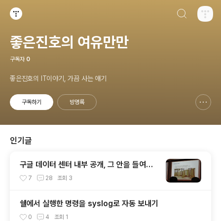
검색하기
티스토리
좋은진호의 여유만만
구독자
0
좋은진호의 IT이야기, 가끔 사는 얘기
구독하기
방명록
신고하기 레이어
열기
인기글
구글 데이터 센터 내부 공개, 그 안을 들여다
보자
7
28
조회
3
쉘에서 실행한 명령을 syslog로 자동 보내기
0
4
조회
1