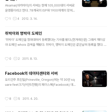
다. 콘텐츠가 좋아야하는 것은 당연한데, 어떻게 보기 좋으
글 내용
면서 맛난 글을 만들것인가. 콘텐츠룰은 이런 고민에 힌트
Akamai(아카마이)의 서버는 현재 105,000대의 서버로
를 제공해주는 책이다. 5가지로 요약해보자. 간결하게. 글
운영중이라고 한다. 78개국의 ISP와 1900여개의 망에서
은 대화하듯이. 쉬운말로. 당장효과가 나오지는 않는다~
서비스 중이다. (Data Center Knowledge의 'Akamai
작성시간
1
4
2012. 3. 14.
끈기있게 꾸준히. 글이 길어질 경우, 과감히 잘라낼줄 알아
Now Running 105,000 Servers' ) [ Akamia의 NO
야. 본문의 몇가지 문장을..
C(Network Operating Center) (출처 : Pingdom ]
Akamai도 2~3년 사이(2009년에 48,000대)에 2배 이
쥐박이와 명박이 도메인
상 증가했다. 저쪽 동네는 쓴다하면 10만대 이상, 좀 덜 써
글 내용
'쥐박이' 도메인을 청와대에서 등록했다는 기사를 봤다.(한겨레신문) 그래서 재미삼
도 몇만대하는 곳은 여러 군데인 것 같다. Akamai 외의 서
아 도메인 whois 검색을 해봤다. 쥐박이, 명박이 도메인은 같은날에 등록을 했다. 언
버 대수는 Data Center Knowledge에서 꾸준히 업데
론에 노출된 뒤로 등록자 정보가 모두 감춰졌다. $ whois_list.sh 쥐박이 쥐박이.kr
이트를 하고 있다. (멋져~~) ( 'Who Has the Most We
등록 => 등록일: 2010. 01. 27. 쥐박이.com 등록 => Creation Date: 27-jan-20
b Servers?' ) Akama..
작성시간
0
2
2011. 8. 13.
10 쥐박이.org 등록 => Created On:27-Jan-2010 06:06:52 UTC 쥐박이.n
et 등록 => Creation Date: 27-jan-2010 $ whois_list.sh 명박이 명박이.kr
등록 => 등록일: 2010. 01. 27. 명박이.com 등록 => Creation Date: 27-jan-20
Facebook의 데이터센터와 서버
10 ..
글 내용
오리건주 프린빌(Prineville, Oregon)에는 약 30만 sq
uare feet크기(9만5천평)의 페이스북(Facebook) 데이
터센터가 있다. 현재 절반인 15만 square feet가 운영중
이며, 올 하반기에 나머지 절반이 완성될 것이다. 이 데이터
작성시간
8
5
2011. 4. 20.
센터와 페이스북 서버가 4월초에 Open Compute Proj
ect( http://opencompute.org/ )를 통해 공개가 되었
다. 페이스북 서버에 간략하게 요약하면. 1U보다 더 큰 1.5