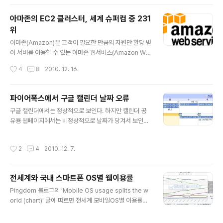
가 노력하지 않아서 못 막는게 아니다. 차단위한 인프라 구
축에도 한계가 있다. 만약 50G, 아니 100G가 들어온다면
아마존의 EC2 클러스터, 세계 슈퍼컴 중 231
일반적인 국내 환경에서 이 트래픽을 감당할 인프라를 갖
위
춘 곳이 얼마나 되겠는가. 1. 폭우가 쏟아져 상류댐에서 대
글 내용
량의 물을 방류하게 되면 하류에서는 대비를 하더라도 피
아마존(Amazon)은 고객이 필요한 만큼의 자원만 할당 받
해를 입을 수밖에 없다. 이런 경우 해결할 방법은 상류댐(I
아 서버를 이용할 수 있는 아마존 웹서비스(Amazon We
DC나 연동망 등)에서 물길을 막아주는 것 밖에 없다.(이를
b Services, AWS)중 EC2(Amazon Elastic Comput
작성시간
4
8
2010. 12. 16.
IP null ..
e Cloud) 서비스를 제공한다. 클라우드 컴퓨팅 시스템을
이야기할 때 절대 빠질 수 없는 대표적 클라우드 서비스이
다. 아마존 EC2가 무엇인지 들어본적이 없다면, 뷔페를 생
파이어폭스에서 구글 캘린더 날짜 오류
각하면 이해가 쉬울 것 같다. 먹을 만큼만 먹고, 필요하면
글 내용
구글 캘린더에서는 정상적으로 보인다. 하지만 캘린더 공
쉽게 더 덜어먹을 수 있는 뷔페. EC2는 필요한 만큼 서버
유용 웹페이지에서는 비정상적으로 날짜가 당겨서 보인다.
자원을 할당받고, 더 필요시 비용을 지불하면 쉽게 자원을
지난주부터 문제가 생긴 것 같다. OS와 브라우저별로 확인
더 할당받아 늘릴 수 있다. 위키리크스(WikiLeaks)도 아
한 결과, 리눅스 파이어폭스에서만 날짜가 당겨져 보였다.
마존에서 쫓겨나기 전까지는 EC2 서비스를 이용했었다.
작성시간
2
4
2010. 12. 7.
Windows IE8, 파이어폭스, 크롬, 사파리에서 정상 표시
이 서비스를 위해 구성된 아마존의 EC2 Clu..
리눅스 오페라에서 정상 표시 리눅스 파이어폭스(3.6.x)에
서 비정상 표시 IT일정 공유하는 커피닉스의 '캔커피'( htt
전세계와 국내 스마트폰 OS별 웹이용률
p://can.coffeenix.net/ )에서 살펴본 것이다. EMC Eff
글 내용
ect Day는 12월 9일, Wine 1.2.2 Released는 12월 3
Pingdom 블로그의 'Mobile OS usage splits the w
일로 표시되어야 맞다. 하지만 모두 이틀씩 당겨서 보인다.
orld (chart)' 글에 따르면 전세계 모바일OS별 이용률에
서 아이폰은 북미, 유럽, 오세아니아 등 선진국이 많은 지역
에서 앞선다. 반면, 노키아의 심비안OS는 아프리아, 아시