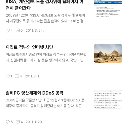
KISA, 개인정보 노출 검사위해 웹페이지 여
U 크기의 서버. 그래서 보다 큰 방열판과 팬을 사용하여 온
전히 긁어간다
도 효율성이 높아졌다. 샤시는 심플하다. 페이스북은 '무허
글 내용
영심(vanity free)'이라고 표현했다. 멋진 말이다. 군살을
2009년 12월에 'KISA, 개인정보 노출 검사 위해 웹페이
쏙 뺀 반드시 필요한것만 들어있는 구조다. AMD보드 : A
지 마구잡이로 긁어가'라는 글을 쓴적이 있다. 그 때는 검색
MD 옵테론..
봇 이름이 'pirs'과 'pirst'였다. 그런데, 3일전에 'first'로
작성시간
4
6
2011. 3. 24.
비슷하게 이름이 바뀌어서 접속을 했다. 기존에 User-Ag
ent명으로 차단을 시켜두었다. 하지만, 이를 비켜간 'firs
t'는 마구 긁어가기 시작했다. 몇 시간뒤에 차단 조치를 취
이집트 정부의 인터넷 차단
하고(개인정보를 취급하지 않는 사이트임), 얼마동안 페이
글 내용
이집트 민주화시위로 인해 이집트 정부는 인터넷을 차단했
지를 긁어가는지 확인했다. 48시간 가까이 긁어갔다. 포
다. 집권세력들이 자기 잘 못은 생각하지 않고, 국민의 입을
털, 구글의 봇보다 무섭다. 사이트 운영자들은 봇이름으로
막겠다? 표현의 자유를 없애겠다? 온라인상으로 표현할 공
차단하는 경우가 많다. 그런데, 이름을 바꾸면 문제가 있지
간이 없을수록, 국민들에게 남은 선택은 한가지 밖에 없다.
않겠는가? 예를 들어 구글이나 네이버, 다음의 봇 이름이
작성시간
1
4
2011. 2. 1.
더 격렬하게 시위하여 자신들의 의사를 표현하는 것 뿐이
바뀐다고 생각해봐라. 여전히 robots.txt..
다. 집권세력은 더욱 힘을 잃고 있다. 내부적으로는 국민들
의 격렬한 저항을 받아야 한다. 외부적으로는 다른 국가들
좀비PC 양산체제와 DDoS 공격
의 압박을 받아야 한다. 전세계 네티즌으로부터는 비난을
글 내용
받을 것이다. 샌드위치로 눌리는 집권세력들. 그들이 보기
DDoS공격은 꾸준했지만, 최근 12월과 1월에 DDoS 공
엔 사방이 적이다. 그러나 생각해보면 잘못을 뉘우칠 수 있
격량이 증가하고, 공격도 심해졌다는 얘기를 한다. 최근 몇
는 희망의 손길이다. 그건 그렇고, 실제 인터넷이 차단되었
몇 업체가 DDos공격을 받았다. 이들 업체도 DDoS 공격
는지 .eg 도메인으로 접속시도를 해봤다. 아~ 접속이 되지
피해자인데, 고객들에게 그것도 못 막냐~라는 얘기를 듣게
작성시간
5
4
2011. 1. 20.
않았다. ㅠ.ㅠ 1. 구글에서 ..
되고, 고객에게 미안한 마음까지 생긴다. 하지만 이들 업체