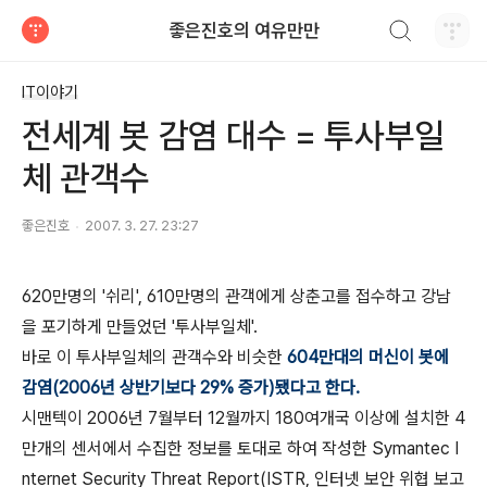
검색하기
좋은진호의 여유만만
티스토리
IT이야기
전세계 봇 감염 대수 = 투사부일
체 관객수
좋은진호
2007. 3. 27. 23:27
620만명의 '쉬리', 610만명의 관객에게 상춘고를 접수하고 강남
을 포기하게 만들었던 '투사부일체'.
바로 이 투사부일체의 관객수와 비슷한
604만대의 머신이 봇에
감염(2006년 상반기보다 29% 증가)됐다고 한다.
시맨텍이 2006년 7월부터 12월까지 180여개국 이상에 설치한 4
만개의 센서에서 수집한 정보를 토대로 하여 작성한 Symantec I
nternet Security Threat Report(ISTR, 인터넷 보안 위협 보고