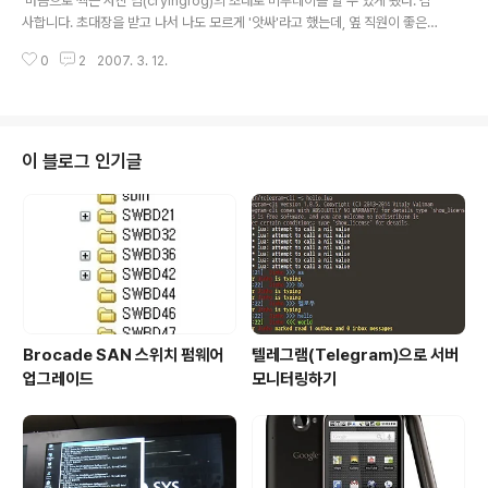
'마음으로 찍는 사진'님(cryingfog)의 초대로 미투데이를 할 수 있게 됐다. 감
일 위에 제글이. 아무래도 오늘은 컴퓨터 끄는 날이 아니고
사합니다. 초대장을 받고 나서 나도 모르게 '앗싸'라고 했는데, 옆 직원이 좋은
'컴퓨터 끄는 날이 뭔지 검색하는 날' 같다.
일 있냐고 묻더라. ^^ 초대장이 없는 분들은 아쉽겠지만, 다른 분이 써 놓은 글을
0
2
2007. 3. 12.
읽어보면 미투데이의 매력을 느낄 수 있을 것이다. 저녁에 미투질(?)을 하다가
나도 모르게 미소를 지었다. 바로 앞 직원이 좋은 일 있냐고 하면서 야한 거 보냐
고 하길래... 맞다고 말해버렸다. ^^ 흥분되지는 않지만 새로운 세계로 빠진 것만
은 확실하다. 미투데이의 느낌은... - 심플하다. - 사람과 사람을 연결해준다. (오
랫동안 대화하지 못한 분을 여기서 만날 것 같다. ^^) - 즐겁다. (서비스를 이용
이 블로그 인기글
하면서 미소지었던 적이 언제였던가...) - 한줄이..
Brocade SAN 스위치 펌웨어
텔레그램(Telegram)으로 서버
업그레이드
모니터링하기