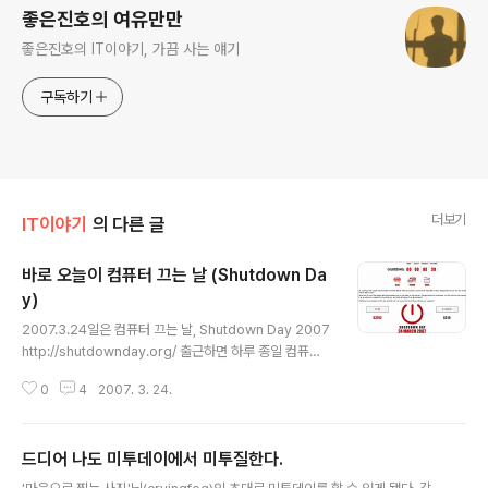
좋은진호의 여유만만
좋은진호의 IT이야기, 가끔 사는 얘기
구독하기
더보기
IT이야기
의 다른 글
바로 오늘이 컴퓨터 끄는 날 (Shutdown Da
y)
글 내용
2007.3.24일은 컴퓨터 끄는 날, Shutdown Day 2007
http://shutdownday.org/ 출근하면 하루 종일 컴퓨터
와 함께한다. 집에 와서도 한다. 쉬는 날? 어김없다. 과연 오
0
4
2007. 3. 24.
늘은 안할 수 있을까? I cannot. 이미 24일 0시부터 컴퓨
터를 하고 있지 않는가. ^^ 오후 늦게는 '어떤 웜메일이 많
을까? (2007년 3월)' 통계 자료를 만들 것 같다. -------
드디어 나도 미투데이에서 미투질한다.
-------- 2007.3.24(토) 14:40 내용 추가 ----------
글 내용
----- '컴퓨터끄는날'로 네이버에서 들어오길래 봤더니 제