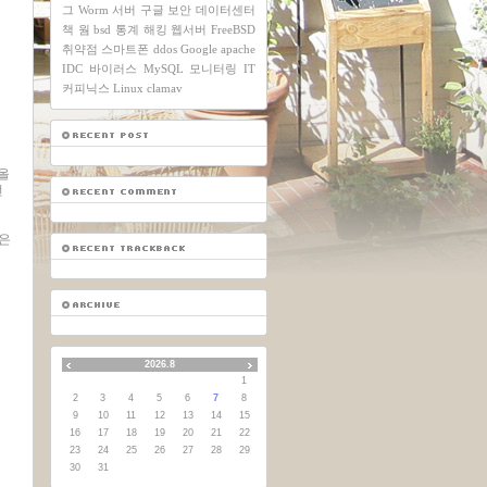
그
Worm
서버
구글
보안
데이터센터
책
웜
bsd
통계
해킹
웹서버
FreeBSD
취약점
스마트폰
ddos
Google
apache
IDC
바이러스
MySQL
모니터링
IT
커피닉스
Linux
clamav
 올
런
청은
2026.8
1
2
3
4
5
6
7
8
9
10
11
12
13
14
15
16
17
18
19
20
21
22
23
24
25
26
27
28
29
30
31