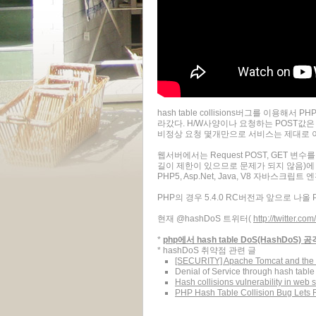
hash table collisions버그를 이용해
라갔다. H/W사양이나 요청하는 POST값
비정상 요청 몇개만으로 서비스는 제대로 이뤄
웹서버에서는 Request POST, GET 변
길이 제한이 있으므로 문제가 되지 않음)에 h
PHP5, Asp.Net, Java, V8 자바스크립
PHP의 경우 5.4.0 RC버전과 앞으로 나올 P
현재 @hashDoS 트위터(
http://twitter.c
*
php에서 hash table DoS(HashDoS) 
* hashDoS 취약점 관련 글
[SECURITY] Apache Tomcat and the ha
Denial of Service through hash tabl
Hash collisions vulnerability in web 
PHP Hash Table Collision Bug Lets