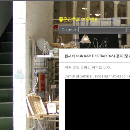
좋은진호의 여유만만
2012. 1. 2. 19:20
웹서버 hash table DoS(HashDoS) 공격 (중
먼저 공격 동영상 한편을 보자.
Denial of Service using Hash tables colli