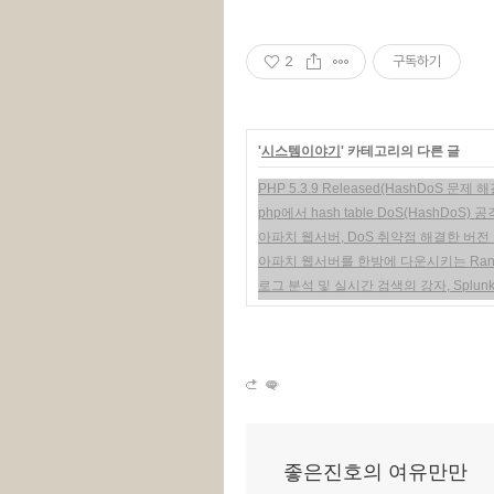
2
구독하기
'
시스템이야기
' 카테고리의 다른 글
PHP 5.3.9 Released(HashDoS 문제 
php에서 hash table DoS(HashDoS) 
아파치 웹서버, DoS 취약점 해결한 버전
아파치 웹서버를 한방에 다운시키는 Ra
로그 분석 및 실시간 검색의 강자, Splun
좋은진호의 여유만만