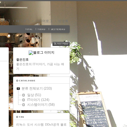
지역로그
태그로그
미디어로그
방명록
이야기
FEED
좋은진호
좋은진호의 IT이야기, 가끔 사는 얘
기
분류 전체보기
(233)
일상
(51)
IT이야기
(124)
시스템이야기
(58)
리눅스
도서
시스템
DDoS공격
블로