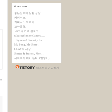
좋은진호의 실험 공장.
커피닉스.
커피닉스 트위터.
꼬마유령.
ㅂi코의 가족 갤로그.
sakuragi's miscellaneou….
:: System & Security En….
My Song, My Story!.
GLAY의 세상.
Stories & Stories , Mor….
서쪽에서 해가 뜬다. (범냉이).
티스토리 가입하기
호