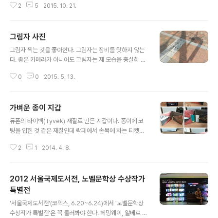
2
5
2015. 10. 21.
의 위대한 탈출 번역에 관하여 )을 올렸습니다. 한국경제신
문이 펴낸 은 단순히 마케팅만 자기들 입맛대로 한 것이 아
니었다. 이 책은 ‘그들’의 입맛에 맞게… o 부제목뿐만 아니
그림자 사진
라 부(part), 장(chapter), 절(section)의 제목이 대부분
글 내용
바뀌었고,o 절의 경우, 원문의 절 구분을 빼는 동시에 없던
그림자 찍는 것을 좋아한다. 그림자는 장비를 탓하지 않는
절 제목을 집어넣기도 했고,o 원문의 내용 중 일부를 자기
다. 좋은 카메라가 아니어도 그림자는 제 모습을 충실히 보
들 멋대로 생략했을 뿐만 아니라o 심지어 자리를 옮기기도
여준다.지금까지 샀던 카메라는 똑딱이 뿐이다. 평상시에
했으며,o 어떤 경우엔 원문에 없는 것을 집어넣은 것으로
0
0
2015. 5. 13.
스마트폰으로 그림자를 찍는다.가까운 곳에 여행갈 때만
보이기까지 한다. [ 출처 : 위 블로그 ] 그런데 아직 반..
똑딱이 카메라로 찍는다. 정약용은 국화의 빼어난 점 5가
지를 얘기했다. 늦게 꽃을 피우는 것, 오래 견디는 것, 향기
가벼운 종이 지갑
로운 것, 어여쁘지만 요염하지 않고 깨끗하지만 차갑지 않
글 내용
은 것 그리고, 마지막 하나가 등불 앞의 국화 그림자를 꼽았
듀폰의 타이벡(Tyvek) 재질로 만든 지갑이다. 종이에 코
다. 정조시대의 간서치(看書痴) 이덕무는 흰국화 꽃이 창
팅을 입힌 것 같은 재질인데 락페에서 손목에 차는 티켓이
호지에 그림자를 만들자, 묽은 먹을 묻혀 창호지 위에 베꼈
나 놀이공원 자유이용권이 바로 타이벡으로 만들었다. 작
다. 한 쌍의 나비가 꽃 가운데 앉자, 꽃 그림에 나비도 그렸
2
1
2014. 4. 8.
년 9월말부터 사용중이니 6개월을 사용했다. 최소 1년은
다. 또 참새 한 마리에 가지를 잡고 매달리길래 참새가 놀라
사용했으면 좋겠구나 싶었는데 아직도 멀쩡한 것을 보면,
날아갈까봐 급히 참새까지 ..
질긴 재질처럼 질긴 생명을 가진 지갑같다. [ '아이디어 퍼
2012 서울국제도서전, 노벨문학상 수상작가
주는 스푼 시즌 2' 책에서 타이벡 지갑을 알게 됐다. ]이 지
갑을 꾸준히 갖고 다니는 가장 큰 이유는 가벼움 때문이다.
특별전
글 내용
종이에 패션을 더했지만, 여전히 종잇장처럼 가볍다. 종이
'서울국제도서전'(코엑스, 6.20~6.24)에서 '노벨문학상
속에 종이 지폐 몇 장을 더해봐도 가벼움에는 변함이 없다.
수상작가 특별전'은 꼭 둘러봐야 한다. 헤밍웨이, 알베르 까