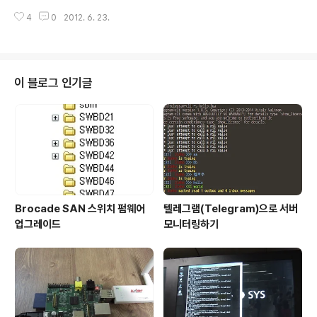
수건을 빨고, 손으로 짤 때를 생각하면 된다. 물을 더 쥐어
뮈, 헤르만 헤세, 권터그라스, 버드런트 러셀, 베케트, TS
짜내기 위해 양쪽에서 두명이 잡고 돌릴고 돌려서 한방울
4
0
2012. 6. 23.
엘리엇 등 노벨문학상을 수상한 작가의 친필편지와 사진,
도 안남을 때까지 온..
친필 싸인 등을 볼 수 있다. 꼭 진득하게 살펴봐야할 곳이
다. 안보면 후회한다. 제대로 후회를. ^^ * 2012/06/23 -
[일상] 2012 서울국제도서전, 북아트에 빠지다* 2011/0
6/18 - [일상] 흥미진진한 2011 서울국제도서전
이 블로그 인기글
Brocade SAN 스위치 펌웨어
텔레그램(Telegram)으로 서버
업그레이드
모니터링하기