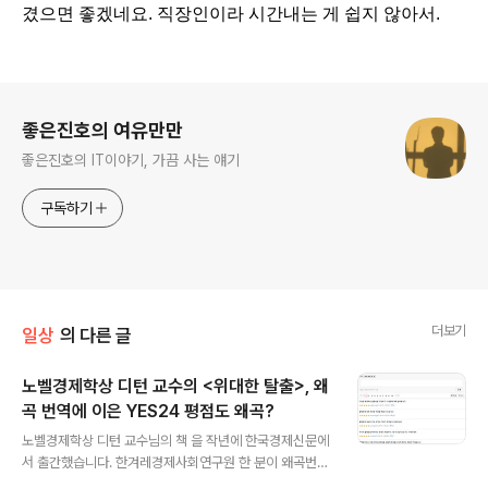
겼으면 좋겠네요. 직장인이라 시간내는 게 쉽지 않아서.
로그 정보
좋은진호의 여유만만
좋은진호의 IT이야기, 가끔 사는 얘기
구독하기
더보기
일상
의 다른 글
노벨경제학상 디턴 교수의 <위대한 탈출>, 왜
곡 번역에 이은 YES24 평점도 왜곡?
글 내용
노벨경제학상 디턴 교수님의 책 을 작년에 한국경제신문에
서 출간했습니다. 한겨레경제사회연구원 한 분이 왜곡번역
을 한 것으로 의심된다는 글( ‘위대한 왜곡’ ? 앵거스 디턴