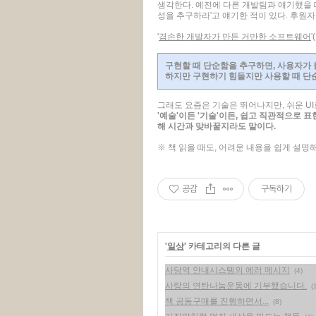
생각한다. 예전에 다른 개발팀과 얘기했을 때
성을 추구하라'고 얘기한 적이 있다. 후원
'
겸손한 개발자가 만든 거만한 소프트웨어
구현할 때 단순함을 추구하면, 사용자가 
하지만 구현하기 힘들지만 사용할 때 단
그래도 요즘은 기술은 뛰어나지만, 쉬운 U
'예술'이든 '기술'이든, 쉽고 직관적으로 
해 시간과 맞바꿀지라도 말이다.
※ 책 읽을 때도, 어려운 내용을 쉽게 설명해
공감
구독하기
'
일상
' 카테고리의 다른 글
사당역 안내시스템의 에러 메시지
(4)
사랑의 연탄나눔운동에 기부했습니다.
(
책 공동구매를 진행하면서...
(8)