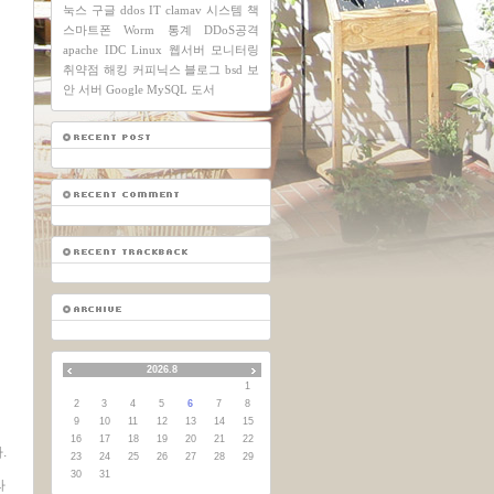
눅스
구글
ddos
IT
clamav
시스템
책
스마트폰
Worm
통계
DDoS공격
apache
IDC
Linux
웹서버
모니터링
취약점
해킹
커피닉스
블로그
bsd
보
안
서버
Google
MySQL
도서
2026.8
1
2
3
4
5
6
7
8
9
10
11
12
13
14
15
16
17
18
19
20
21
22
.
23
24
25
26
27
28
29
30
31
라