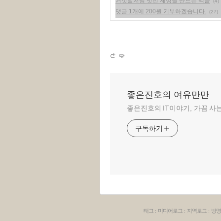
거짓말처럼 멋진 세상을 만드는 책들
(4)
댓글 1개에 200원 기부하겠습니다.
(27)
좋은진호의 여유만만
좋은진호의 IT이야기, 가끔 사
구독하기
태그
:
미디어로그
:
지역로그
:
방명