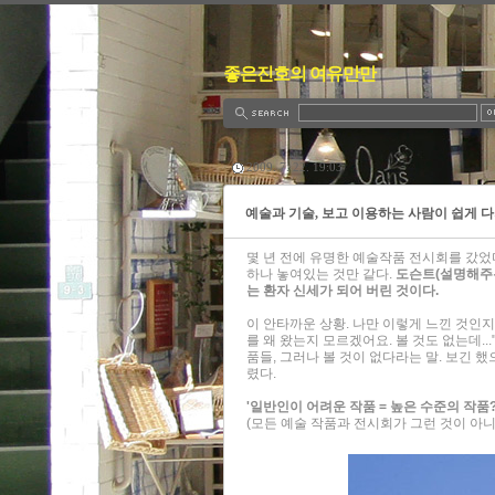
좋은진호의 여유만만
2009. 7. 22. 19:03
예술과 기술, 보고 이용하는 사람이 쉽게 다가
몇 년 전에 유명한 예술작품 전시회를 갔었
하나 놓여있는 것만 같다.
도슨트(설명해주는
는 환자 신세가 되어 버린 것이다.
이 안타까운 상황. 나만 이렇게 느낀 것인지
를 왜 왔는지 모르겠어요. 볼 것도 없는데...
품들, 그러나 볼 것이 없다라는 말. 보긴 했
렸다.
'일반인이 어려운 작품 = 높은 수준의 작품?
(모든 예술 작품과 전시회가 그런 것이 아니