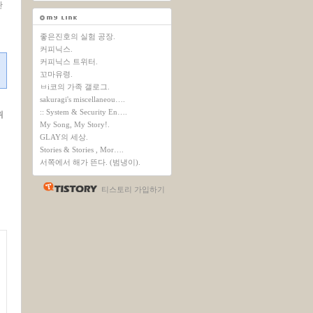
관
좋은진호의 실험 공장.
커피닉스.
커피닉스 트위터.
꼬마유령.
ㅂi코의 가족 갤로그.
sakuragi's miscellaneou….
:: System & Security En….
위
My Song, My Story!.
GLAY의 세상.
Stories & Stories , Mor….
서쪽에서 해가 뜬다. (범냉이).
티스토리 가입하기