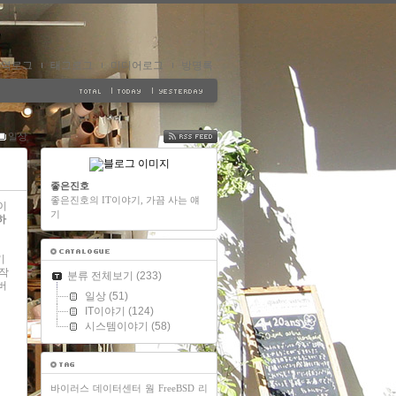
지역로그
태그로그
미디어로그
방명록
일상
FEED
좋은진호
좋은진호의 IT이야기, 가끔 사는 얘
이
기
하
기
 작
분류 전체보기
(233)
버
일상
(51)
IT이야기
(124)
시스템이야기
(58)
바이러스
데이터센터
웜
FreeBSD
리